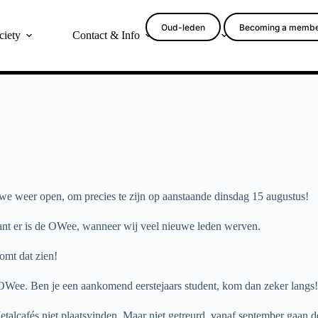
Oud-leden
Becoming a memb
ciety
Contact & Info
More
we weer open, om precies te zijn op aanstaande dinsdag 15 augustus!
ant er is de OWee, wanneer wij veel nieuwe leden werven.
omt dat zien!
 OWee. Ben je een aankomend eerstejaars student, kom dan zeker langs!
alcafés niet plaatsvinden. Maar niet getreurd, vanaf september gaan d