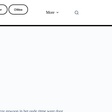
er
OWee
More
eze gewoon in het oude ritme weer door.