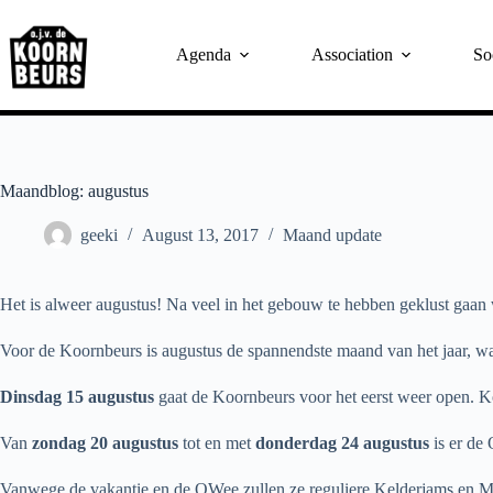
Skip
to
content
Agenda
Association
So
Maandblog: augustus
geeki
August 13, 2017
Maand update
Het is alweer augustus! Na veel in het gebouw te hebben geklust gaan 
Voor de Koornbeurs is augustus de spannendste maand van het jaar, w
Dinsdag 15 augustus
gaat de Koornbeurs voor het eerst weer open. K
Van
zondag 20 augustus
tot en met
donderdag 24 augustus
is er de
Vanwege de vakantie en de OWee zullen ze reguliere Kelderjams en Met